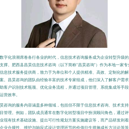
数字化浪潮席卷各行各业的时代，信息技术咨询服务成为企业转型升级的
支撑。肥西县昌昊信息技术咨询（以下简称“昌昊咨询”）作为本地一家专
信息技术服务提供商，致力于为单位和个人提供精准、高效、定制化的解
案。昌昊咨询的团队由经验丰富的技术专家组成，他们深入了解客户需求
助客户识别技术瓶颈、优化业务流程，并通过项目管理、系统集成等手段
运营效率。
昊咨询的服务内容涵盖多种领域，包括但不限于信息技术咨询、技术支持
目管理。例如，团队成员通常在数字化转型项目中扮演顾问角色，通过评
业现有技术基础设施、提出可行性规划方案实施建议等，而产品研发则着
企业合规性、维护与响应式设计管理环节的价值衍生措施成长方法论等等