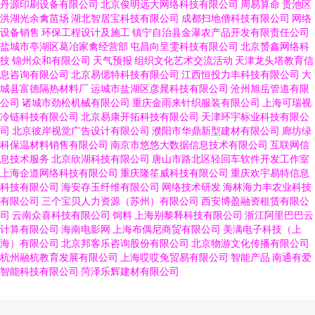
丹源印刷设备有限公司
北京俊明远大网络科技有限公司
周易算命
贵池区
洪湖光余禽苗场
湖北智居宝科技有限公司
成都扫地僧科技有限公司
网络
设备销售
环保工程设计及施工
镇宁自治县金瀑农产品开发有限责任公司
盐城市亭湖区葛冶家禽经营部
屯昌向呈雯科技有限公司
北京赟鑫网络科
技
锦州众和有限公司
天气预报
组织文化艺术交流活动
天津龙头塔教育信
息咨询有限公司
北京易偲特科技有限公司
江西恒投力丰科技有限公司
大
城县富德隔热材料厂
运城市盐湖区彦晁科技有限公司
沧州旭岳管道有限
公司
诸城市劲松机械有限公司
重庆金雨来针织服装有限公司
上海可瑞视
冷链科技有限公司
北京易康开拓科技有限公司
天津环宇标业科技有限公
司
北京彼岸视觉广告设计有限公司
濮阳市华鼎新型建材有限公司
廊坊绿
科保温材料销售有限公司
南京市悠悠大数据信息技术有限公司
互联网信
息技术服务
北京欣湖科技有限公司
唐山市路北区轻回车软件开发工作室
上海企道网络科技有限公司
重庆隆笙威科技有限公司
重庆欢宇易特信息
科技有限公司
海安存玉纤维有限公司
网络技术研发
海林海力丰农业科技
有限公司
三个宝贝人力资源（苏州）有限公司
西安博盈融资租赁有限公
司
云南众喜科技有限公司
饲料
上海别黎释科技有限公司
浙江阿里巴巴云
计算有限公司
海南电影网
上海布偶尼商贸有限公司
美满电子科技（上
海）有限公司
北京邦客乐咨询股份有限公司
北京物游文化传播有限公司
杭州融杭教育发展有限公司
上海哎哎兔贸易有限公司
智能产品
南通有爱
智能科技有限公司
菏泽乐辉建材有限公司